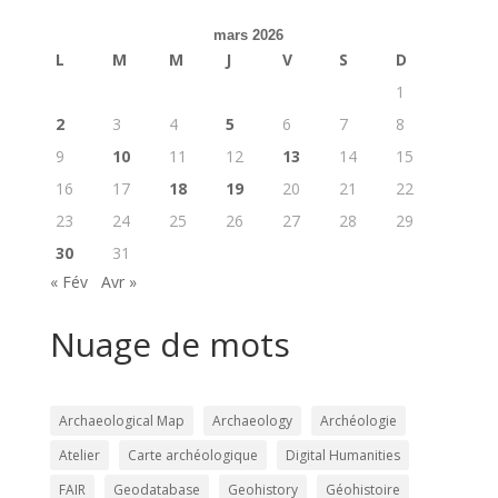
mars 2026
L
M
M
J
V
S
D
1
2
3
4
5
6
7
8
9
10
11
12
13
14
15
16
17
18
19
20
21
22
23
24
25
26
27
28
29
30
31
« Fév
Avr »
Nuage de mots
Archaeological Map
Archaeology
Archéologie
Atelier
Carte archéologique
Digital Humanities
FAIR
Geodatabase
Geohistory
Géohistoire