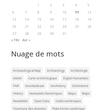
1
2
3
4
5
6
7
8
9
10
11
12
13
14
15
16
17
18
19
20
21
22
23
24
25
26
27
28
29
30
31
« Fév
Avr »
Nuage de mots
Archaeological Map
Archaeology
Archéologie
Atelier
Carte archéologique
Digital Humanities
FAIR
Geodatabase
Geohistory
Géohistoire
History
Humanités Numériques
Maps
Maps
Newsletter
Open Data
Outils numériques
Ouverture des données
Plate-forme numérique