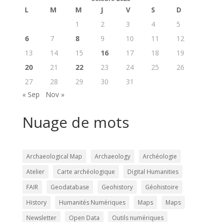
L
M
M
J
V
S
D
1
2
3
4
5
6
7
8
9
10
11
12
13
14
15
16
17
18
19
20
21
22
23
24
25
26
27
28
29
30
31
« Sep
Nov »
Nuage de mots
Archaeological Map
Archaeology
Archéologie
Atelier
Carte archéologique
Digital Humanities
FAIR
Geodatabase
Geohistory
Géohistoire
History
Humanités Numériques
Maps
Maps
Newsletter
Open Data
Outils numériques