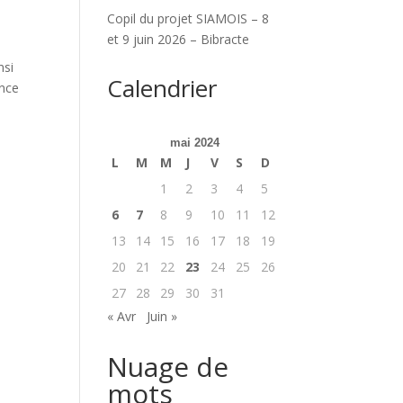
Copil du projet SIAMOIS – 8
et 9 juin 2026 – Bibracte
nsi
Calendrier
ence
mai 2024
L
M
M
J
V
S
D
1
2
3
4
5
6
7
8
9
10
11
12
13
14
15
16
17
18
19
20
21
22
23
24
25
26
27
28
29
30
31
« Avr
Juin »
Nuage de
mots