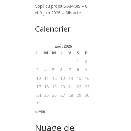
Copil du projet SIAMOIS – 8
et 9 juin 2026 – Bibracte
Calendrier
août 2026
L
M
M
J
V
S
D
1
2
3
4
5
6
7
8
9
10
11
12
13
14
15
16
17
18
19
20
21
22
23
24
25
26
27
28
29
30
31
« Mai
Nuage de